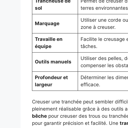
Trancheuse de
Permet de creuser d
sol
terres environnantes
Utiliser une corde ou
Marquage
zone à creuser.
Travaille en
Facilite le creusage 
équipe
tâches.
Utiliser des pelles, 
Outils manuels
compenser les obsta
Profondeur et
Déterminer les dimen
largeur
efficace.
Creuser une tranchée peut sembler diffici
pleinement réalisable grâce à des outils 
bêche
pour creuser des trous ou tranché
pour garantir précision et facilité. Une
tra