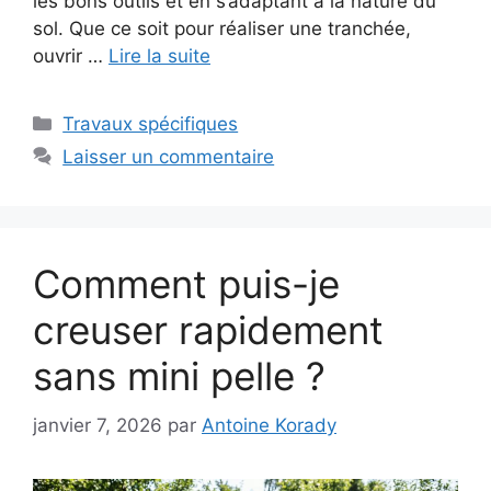
les bons outils et en s’adaptant à la nature du
sol. Que ce soit pour réaliser une tranchée,
ouvrir …
Lire la suite
Catégories
Travaux spécifiques
Laisser un commentaire
Comment puis-je
creuser rapidement
sans mini pelle ?
janvier 7, 2026
par
Antoine Korady