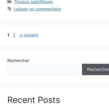
Catégories
Travaux spécifiques
Laisser un commentaire
Page
Page
1
2
→
suivant
Rechercher
Recherche
Recent Posts